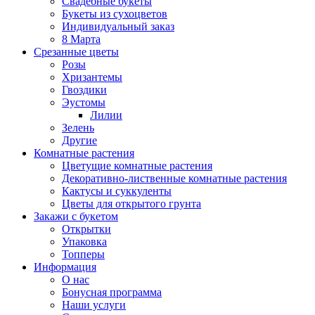
Свадебные букеты
Букеты из сухоцветов
Индивидуальный заказ
8 Марта
Срезанные цветы
Розы
Хризантемы
Гвоздики
Эустомы
Лилии
Зелень
Другие
Комнатные растения
Цветущие комнатные растения
Декоративно-лиственные комнатные растения
Кактусы и суккуленты
Цветы для открытого грунта
Закажи с букетом
Открытки
Упаковка
Топперы
Информация
О нас
Бонусная программа
Наши услуги