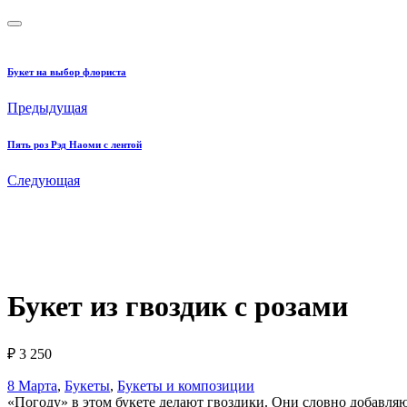
Букет на выбор флориста
Предыдущая
Пять роз Рэд Наоми с лентой
Следующая
Букет из гвоздик с розами
₽
3 250
8 Марта
,
Букеты
,
Букеты и композиции
«Погоду» в этом букете делают гвоздики. Они словно добавляю