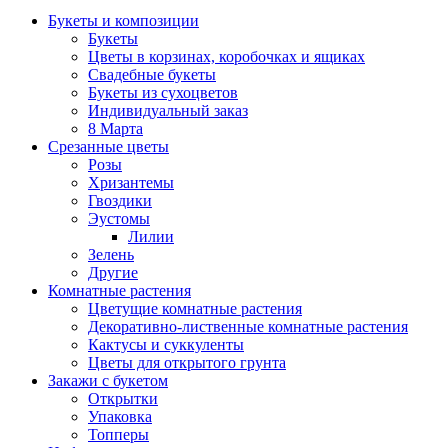
Букеты и композиции
Букеты
Цветы в корзинах, коробочках и ящиках
Свадебные букеты
Букеты из сухоцветов
Индивидуальный заказ
8 Марта
Срезанные цветы
Розы
Хризантемы
Гвоздики
Эустомы
Лилии
Зелень
Другие
Комнатные растения
Цветущие комнатные растения
Декоративно-лиственные комнатные растения
Кактусы и суккуленты
Цветы для открытого грунта
Закажи с букетом
Открытки
Упаковка
Топперы