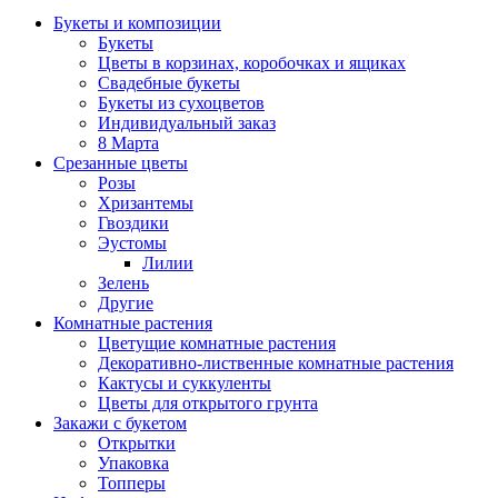
Букеты и композиции
Букеты
Цветы в корзинах, коробочках и ящиках
Свадебные букеты
Букеты из сухоцветов
Индивидуальный заказ
8 Марта
Срезанные цветы
Розы
Хризантемы
Гвоздики
Эустомы
Лилии
Зелень
Другие
Комнатные растения
Цветущие комнатные растения
Декоративно-лиственные комнатные растения
Кактусы и суккуленты
Цветы для открытого грунта
Закажи с букетом
Открытки
Упаковка
Топперы