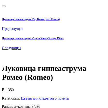
Луковица гиппеаструма Рэд Крим (Red Cream)
Предыдущая
Луковица гиппеаструма Строн Кинг (Strong King)
Следующая
Луковица гиппеаструма
Ромео (Romeo)
₽
1 350
Категория:
Цветы для открытого грунта
Размер луковицы 34/36