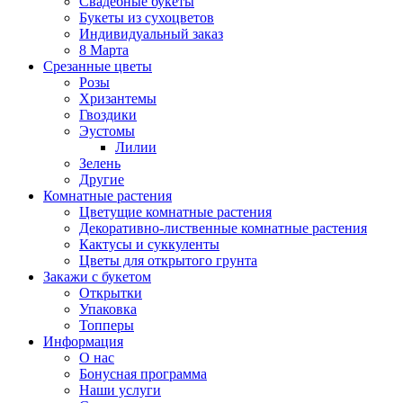
Свадебные букеты
Букеты из сухоцветов
Индивидуальный заказ
8 Марта
Срезанные цветы
Розы
Хризантемы
Гвоздики
Эустомы
Лилии
Зелень
Другие
Комнатные растения
Цветущие комнатные растения
Декоративно-лиственные комнатные растения
Кактусы и суккуленты
Цветы для открытого грунта
Закажи с букетом
Открытки
Упаковка
Топперы
Информация
О нас
Бонусная программа
Наши услуги