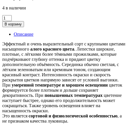
4 в наличии
Количество
товара
В корзину
Луковица
гиппеаструма
Описание
Ромео
(Romeo)
Эффектный и очень выразительный сорт с крупными цветами
насыщенного
алого красного цвета
. Лепестки широкие,
плотные, с лёгкими более тёмными прожилками, которые
подчёркивают глубину оттенка и придают цветку
дополнительную объёмность. Серединка обычно светлая, с
лёгким зеленоватым или кремовым тоном, создающим
красивый контраст. Интенсивность окраски и скорость
раскрытия цветков напрямую зависят от условий выгонки.
При
умеренной температуре и хорошем освещении
цветок
формируется более плотным и дольше сохраняет
декоративность. При
повышенных температурах
цветение
наступает быстрее, однако его продолжительность может
сокращаться. Также уровень освещения влияет на
насыщенность окраски.
Это является
сортовой и физиологической особенностью
, а
не признаком качества луковицы.