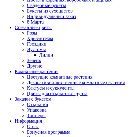
Свадебные букеты
Букеты из сухоцветов
Индивидуальный заказ
8 Марта
Срезанные цветы
Розы
Хризантемы
Гвоздики
Эустомы
Лилии
Зелень
Другие
Комнатные растения
Цветущие комнатные растения
Декоративно-лиственные комнатные растения
Кактусы и суккуленты
Цветы для открытого грунта
Закажи с букетом
Открытки
Упаковка
Топперы
Информация
О нас
Бонусная программа