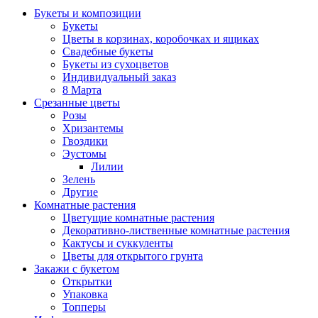
Букеты и композиции
Букеты
Цветы в корзинах, коробочках и ящиках
Свадебные букеты
Букеты из сухоцветов
Индивидуальный заказ
8 Марта
Срезанные цветы
Розы
Хризантемы
Гвоздики
Эустомы
Лилии
Зелень
Другие
Комнатные растения
Цветущие комнатные растения
Декоративно-лиственные комнатные растения
Кактусы и суккуленты
Цветы для открытого грунта
Закажи с букетом
Открытки
Упаковка
Топперы