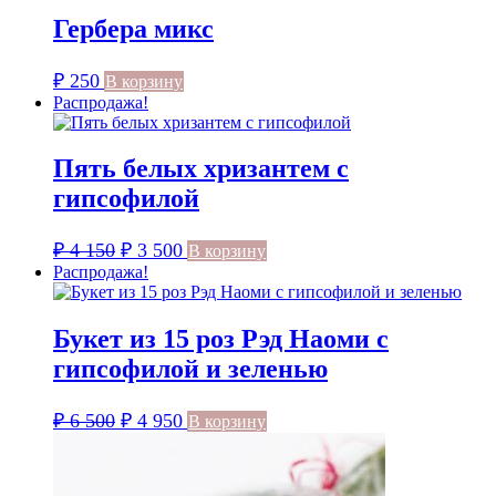
Гербера микс
₽
250
В корзину
Распродажа!
Пять белых хризантем с
гипсофилой
Первоначальная
Текущая
₽
4 150
₽
3 500
В корзину
цена
цена:
Распродажа!
составляла
₽ 3
₽ 4
500.
Букет из 15 роз Рэд Наоми с
150.
гипсофилой и зеленью
Первоначальная
Текущая
₽
6 500
₽
4 950
В корзину
цена
цена:
составляла
₽ 4
₽ 6
950.