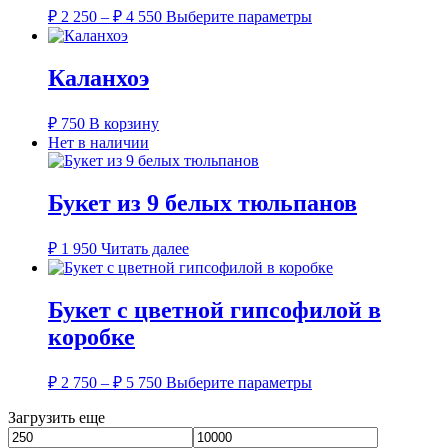
Диапазон
Этот
₽
2 250
–
₽
4 550
Выберите параметры
цен:
товар
имеет
₽ 2
несколько
250
Каланхоэ
вариаций.
–
Опции
₽ 4
можно
₽
750
В корзину
550
выбрать
Нет в наличии
на
странице
товара.
Букет из 9 белых тюльпанов
₽
1 950
Читать далее
Букет с цветной гипсофилой в
коробке
Диапазон
Этот
₽
2 750
–
₽
5 750
Выберите параметры
цен:
товар
имеет
Загрузить еще
₽ 2
несколько
750