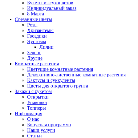
Букеты из сухоцветов
Индивидуальный заказ
8 Марта
Срезанные цветы
Розы
Хризантемы
Гвоздики
Эустомы
Лилии
Зелень
Другие
Комнатные растения
Цветущие комнатные растения
Декоративно-лиственные комнатные растения
Кактусы и суккуленты
Цветы для открытого грунта
Закажи с букетом
Открытки
Упаковка
Топперы
Информация
О нас
Бонусная программа
Наши услуги
Статьи