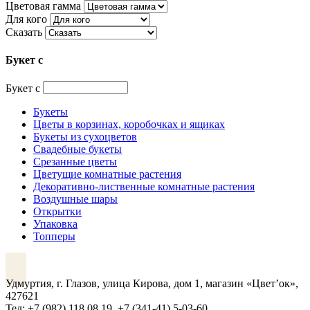
вариаций.
–
Цветовая гамма
Опции
Для кого
₽ 5
можно
Сказать
750
выбрать
на
Букет с
странице
товара.
Букет с
Букеты
Цветы в корзинах, коробочках и ящиках
Букеты из сухоцветов
Свадебные букеты
Срезанные цветы
Цветущие комнатные растения
Декоративно-лиственные комнатные растения
Воздушные шары
Открытки
Упаковка
Топперы
VK
Удмуртия, г. Глазов, улица Кирова, дом 1, магазин «Цвет’ок»,
427621
Тел: +7 (982) 118 08 19, +7 (341-41) 5-03-60