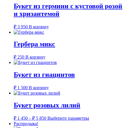
Букет из гермини с кустовой розой
и хризантемой
₽
3 950
В корзину
Гербера микс
₽
250
В корзину
Букет из гиацинтов
₽
1 500
В корзину
Букет розовых лилий
Диапазон
Этот
₽
1 450
–
₽
5 850
Выберите параметры
цен:
товар
Распродажа!
имеет