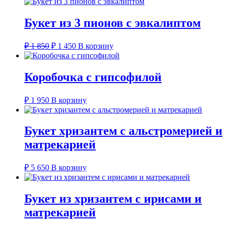
₽ 1
несколько
450
вариаций.
–
Букет из 3 пионов с эвкалиптом
Опции
₽ 5
можно
850
Первоначальная
Текущая
выбрать
₽
1 850
₽
1 450
В корзину
цена
цена:
на
составляла
странице
₽ 1
товара.
₽ 1
450.
Коробочка с гипсофилой
850.
₽
1 950
В корзину
Букет хризантем с альстромерией и
матрекарией
₽
5 650
В корзину
Букет из хризантем с ирисами и
матрекарией