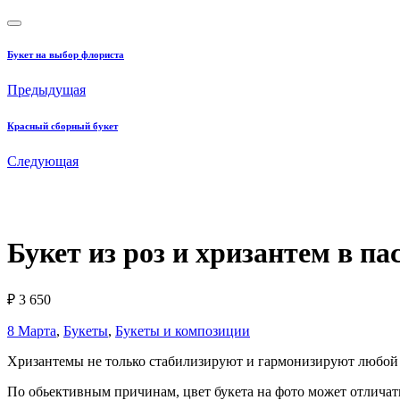
Букет на выбор флориста
Предыдущая
Красный сборный букет
Следующая
Букет из роз и хризантем в п
₽
3 650
8 Марта
,
Букеты
,
Букеты и композиции
Хризантемы не только стабилизируют и гармонизируют любой б
По обьективным причинам, цвет букета на фото может отличать