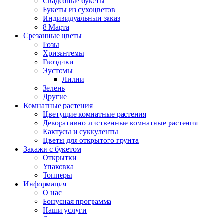
Свадебные букеты
Букеты из сухоцветов
Индивидуальный заказ
8 Марта
Срезанные цветы
Розы
Хризантемы
Гвоздики
Эустомы
Лилии
Зелень
Другие
Комнатные растения
Цветущие комнатные растения
Декоративно-лиственные комнатные растения
Кактусы и суккуленты
Цветы для открытого грунта
Закажи с букетом
Открытки
Упаковка
Топперы
Информация
О нас
Бонусная программа
Наши услуги