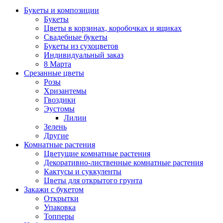
Букеты и композиции
Букеты
Цветы в корзинах, коробочках и ящиках
Свадебные букеты
Букеты из сухоцветов
Индивидуальный заказ
8 Марта
Срезанные цветы
Розы
Хризантемы
Гвоздики
Эустомы
Лилии
Зелень
Другие
Комнатные растения
Цветущие комнатные растения
Декоративно-лиственные комнатные растения
Кактусы и суккуленты
Цветы для открытого грунта
Закажи с букетом
Открытки
Упаковка
Топперы