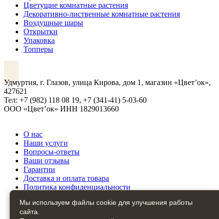
Цветущие комнатные растения
Декоративно-лиственные комнатные растения
Воздушные шары
Открытки
Упаковка
Топперы
VK
Удмуртия, г. Глазов, улица Кирова, дом 1, магазин «Цвет’ок»,
427621
Тел: +7 (982) 118 08 19, +7 (341-41) 5-03-60
ООО «Цвет’ок» ИНН 1829013660
О нас
Наши услуги
Вопросы-ответы
Ваши отзывы
Гарантии
Доставка и оплата товара
Политика конфиденциальности
Политика обработки персональных данных
Мы используем файлы cookie для улучшения работы
Контакты
сайта.