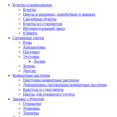
Букеты и композиции
Букеты
Цветы в корзинах, коробочках и ящиках
Свадебные букеты
Букеты из сухоцветов
Индивидуальный заказ
8 Марта
Срезанные цветы
Розы
Хризантемы
Гвоздики
Эустомы
Лилии
Зелень
Другие
Комнатные растения
Цветущие комнатные растения
Декоративно-лиственные комнатные растения
Кактусы и суккуленты
Цветы для открытого грунта
Закажи с букетом
Открытки
Упаковка
Топперы