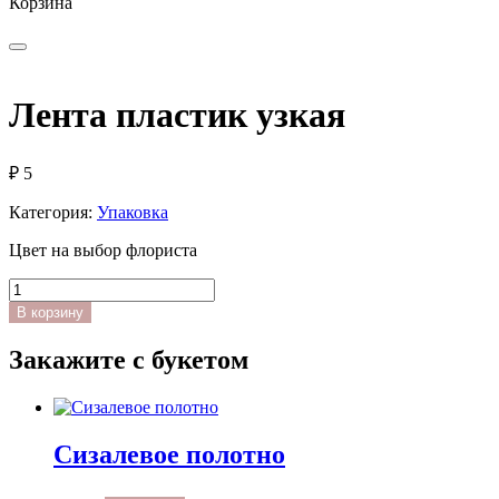
Корзина
Лента пластик узкая
₽
5
Категория:
Упаковка
Цвет на выбор флориста
Количество
товара
В корзину
Лента
пластик
Закажите с букетом
узкая
Сизалевое полотно