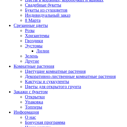
Свадебные букеты
Букеты из сухоцветов
Индивидуальный заказ
8 Марта
Срезанные цветы
Розы
Хризантемы
Гвоздики
Эустомы
Лилии
Зелень
Другие
Комнатные растения
Цветущие комнатные растения
Декоративно-лиственные комнатные растения
Кактусы и суккуленты
Цветы для открытого грунта
Закажи с букетом
Открытки
Упаковка
Топперы
Информация
О нас
Бонусная программа