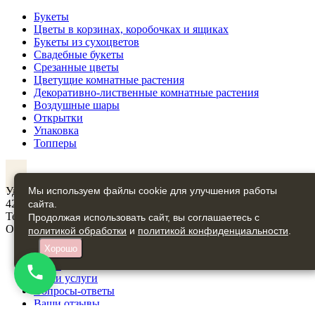
Букеты
Цветы в корзинах, коробочках и ящиках
Букеты из сухоцветов
Свадебные букеты
Срезанные цветы
Цветущие комнатные растения
Декоративно-лиственные комнатные растения
Воздушные шары
Открытки
Упаковка
Топперы
VK
Удмуртия, г. Глазов, улица Кирова, дом 1, магазин «Цвет’ок»,
Мы используем файлы cookie для улучшения работы
427621
сайта.
Тел: +7 (982) 118 08 19, +7 (341-41) 5-03-60
Продолжая использовать сайт, вы соглашаетесь с
ООО «Цвет’ок» ИНН 1829013660
политикой обработки
и
политикой конфиденциальности
.
Хорошо
О нас
Наши услуги
Вопросы-ответы
Ваши отзывы