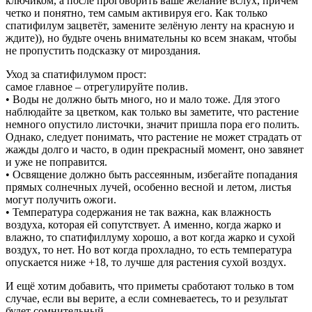
ключиком, а после проговорить ваше желание вслух, причём
четко и понятно, тем самым активируя его. Как только
спатифилум зацветёт, замените зелёную ленту на красную и
ждите)), но будьте очень внимательны ко всем знакам, чтобы
не пропустить подсказку от мироздания.
Уход за спатифилумом прост:
самое главное – отрегулируйте полив.
• Воды не должно быть много, но и мало тоже. Для этого
наблюдайте за цветком, как только вы заметите, что растение
немного опустило листочки, значит пришла пора его полить.
Однако, следует понимать, что растение не может страдать от
жажды долго и часто, в один прекрасный момент, оно завянет
и уже не поправится.
• Освящение должно быть рассеянным, избегайте попадания
прямых солнечных лучей, особенно весной и летом, листья
могут получить ожоги.
• Температура содержания не так важна, как влажность
воздуха, которая ей сопутствует. А именно, когда жарко и
влажно, то спатифиллуму хорошо, а вот когда жарко и сухой
воздух, то нет. Но вот когда прохладно, то есть температура
опускается ниже +18, то лучше для растения сухой воздух.
И ещё хотим добавить, что приметы сработают только в том
случае, если вы верите, а если сомневаетесь, то и результат
будет сомнительный.