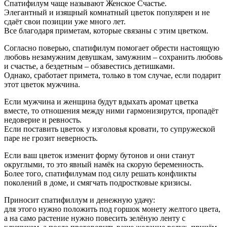
Спатифилум чаще называют Женское Счастье.
Элегантный и изящный комнатный цветок популярен и не
сдаёт свои позиции уже много лет.
Все благодаря приметам, которые связаны с этим цветком.
Согласно поверью, спатифилум помогает обрести настоящую
любовь незамужним девушкам, замужним – сохранить любовь
и счастье, а бездетным – обзавестись детишками.
Однако, сработает примета, только в том случае, если подарит
этот цветок мужчина.
Если мужчина и женщина будут вдыхать аромат цветка
вместе, то отношения между ними гармонизирутся, пропадёт
недоверие и ревность.
Если поставить цветок у изголовья кровати, то супружеской
паре не грозит неверность.
Если ваш цветок изменит форму бутонов и они станут
округлыми, то это явный намёк на скорую беременность.
Более того, спатифилумам под силу решать конфликты
поколений в доме, и смягчать подростковые кризисы.
Приносит спатифиллум и денежную удачу:
для этого нужно положить под горшок монету желтого цвета,
а на само растение нужно повесить зелёную ленту с