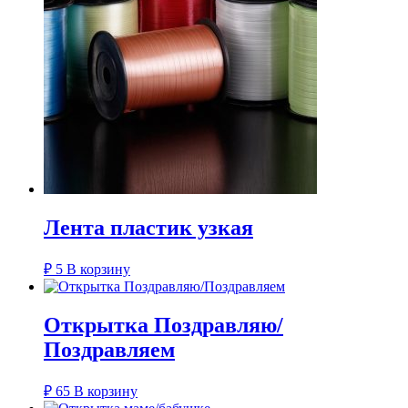
Лента пластик узкая
₽
5
В корзину
Открытка Поздравляю/
Поздравляем
₽
65
В корзину