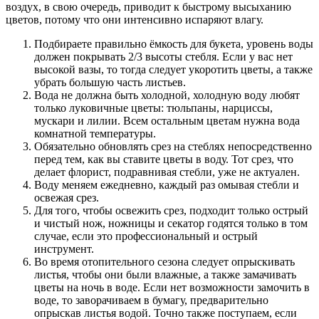
воздух, в свою очередь, приводит к быстрому высыханию
цветов, потому что они интенсивно испаряют влагу.
Подбираете правильно ёмкость для букета, уровень воды
должен покрывать 2/3 высоты стебля. Если у вас нет
высокой вазы, то тогда следует укоротить цветы, а также
убрать большую часть листьев.
Вода не должна быть холодной, холодную воду любят
только луковичные цветы: тюльпаны, нарциссы,
мускари и лилии. Всем остальным цветам нужна вода
комнатной температуры.
Обязательно обновлять срез на стеблях непосредственно
перед тем, как вы ставите цветы в воду. Тот срез, что
делает флорист, подравнивая стебли, уже не актуален.
Воду меняем ежедневно, каждый раз омывая стебли и
освежая срез.
Для того, чтобы освежить срез, подходит только острый
и чистый нож, ножницы и секатор годятся только в том
случае, если это профессиональный и острый
инструмент.
Во время отопительного сезона следует опрыскивать
листья, чтобы они были влажные, а также замачивать
цветы на ночь в воде. Если нет возможности замочить в
воде, то заворачиваем в бумагу, предварительно
опрыскав листья водой. Точно также поступаем, если