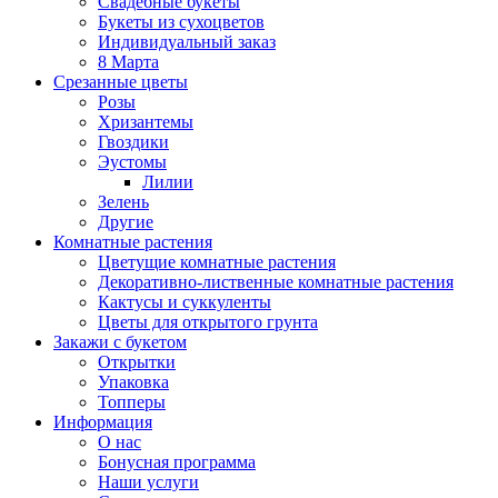
Свадебные букеты
Букеты из сухоцветов
Индивидуальный заказ
8 Марта
Срезанные цветы
Розы
Хризантемы
Гвоздики
Эустомы
Лилии
Зелень
Другие
Комнатные растения
Цветущие комнатные растения
Декоративно-лиственные комнатные растения
Кактусы и суккуленты
Цветы для открытого грунта
Закажи с букетом
Открытки
Упаковка
Топперы
Информация
О нас
Бонусная программа
Наши услуги