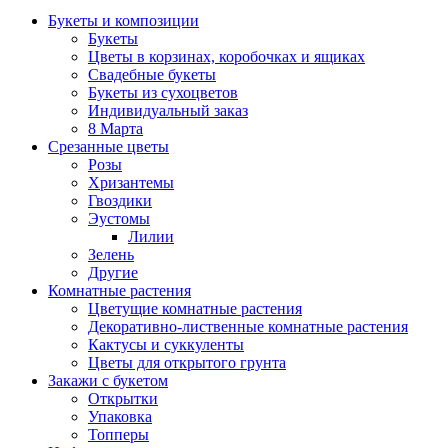
Букеты и композиции
Букеты
Цветы в корзинах, коробочках и ящиках
Свадебные букеты
Букеты из сухоцветов
Индивидуальный заказ
8 Марта
Срезанные цветы
Розы
Хризантемы
Гвоздики
Эустомы
Лилии
Зелень
Другие
Комнатные растения
Цветущие комнатные растения
Декоративно-лиственные комнатные растения
Кактусы и суккуленты
Цветы для открытого грунта
Закажи с букетом
Открытки
Упаковка
Топперы