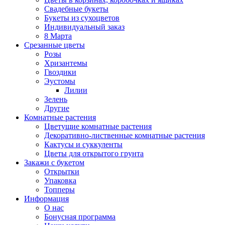
Свадебные букеты
Букеты из сухоцветов
Индивидуальный заказ
8 Марта
Срезанные цветы
Розы
Хризантемы
Гвоздики
Эустомы
Лилии
Зелень
Другие
Комнатные растения
Цветущие комнатные растения
Декоративно-лиственные комнатные растения
Кактусы и суккуленты
Цветы для открытого грунта
Закажи с букетом
Открытки
Упаковка
Топперы
Информация
О нас
Бонусная программа