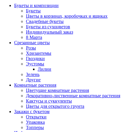
Букеты и композиции
Букеты
Цветы в корзинах, коробочках и ящиках
Свадебные букеты
Букеты из сухоцветов
Индивидуальный заказ
8 Марта
Срезанные цветы
Розы
Хризантемы
Гвоздики
Эустомы
Лилии
Зелень
Другие
Комнатные растения
Цветущие комнатные растения
Декоративно-лиственные комнатные растения
Кактусы и суккуленты
Цветы для открытого грунта
Закажи с букетом
Открытки
Упаковка
Топперы