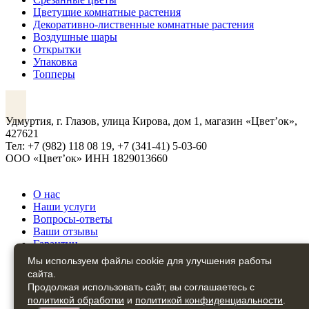
Цветущие комнатные растения
Декоративно-лиственные комнатные растения
Воздушные шары
Открытки
Упаковка
Топперы
VK
Удмуртия, г. Глазов, улица Кирова, дом 1, магазин «Цвет’ок»,
427621
Тел: +7 (982) 118 08 19, +7 (341-41) 5-03-60
ООО «Цвет’ок» ИНН 1829013660
О нас
Наши услуги
Вопросы-ответы
Ваши отзывы
Гарантии
Доставка и оплата товара
Мы используем файлы cookie для улучшения работы
Политика конфиденциальности
сайта.
Политика обработки персональных данных
Продолжая использовать сайт, вы соглашаетесь с
Контакты
политикой обработки
и
политикой конфиденциальности
.