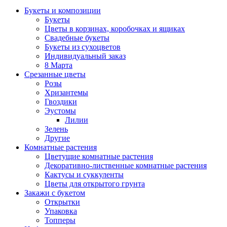
Букеты и композиции
Букеты
Цветы в корзинах, коробочках и ящиках
Свадебные букеты
Букеты из сухоцветов
Индивидуальный заказ
8 Марта
Срезанные цветы
Розы
Хризантемы
Гвоздики
Эустомы
Лилии
Зелень
Другие
Комнатные растения
Цветущие комнатные растения
Декоративно-лиственные комнатные растения
Кактусы и суккуленты
Цветы для открытого грунта
Закажи с букетом
Открытки
Упаковка
Топперы