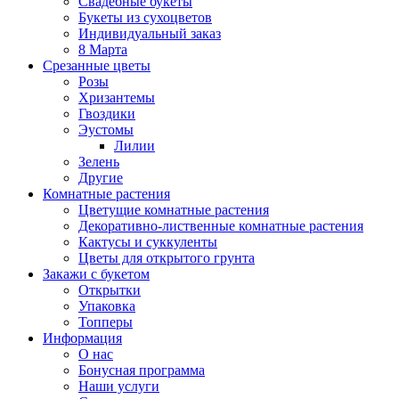
Свадебные букеты
Букеты из сухоцветов
Индивидуальный заказ
8 Марта
Срезанные цветы
Розы
Хризантемы
Гвоздики
Эустомы
Лилии
Зелень
Другие
Комнатные растения
Цветущие комнатные растения
Декоративно-лиственные комнатные растения
Кактусы и суккуленты
Цветы для открытого грунта
Закажи с букетом
Открытки
Упаковка
Топперы
Информация
О нас
Бонусная программа
Наши услуги