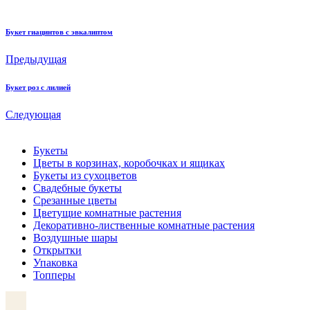
Букет гиацинтов с эвкалиптом
Предыдущая
Букет роз с лилией
Следующая
Букеты
Цветы в корзинах, коробочках и ящиках
Букеты из сухоцветов
Свадебные букеты
Срезанные цветы
Цветущие комнатные растения
Декоративно-лиственные комнатные растения
Воздушные шары
Открытки
Упаковка
Топперы
VK