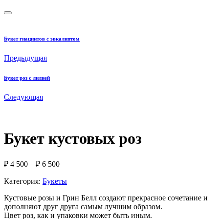
Букет гиацинтов с эвкалиптом
Предыдущая
Букет роз с лилией
Следующая
Букет кустовых роз
Диапазон
₽
4 500
–
₽
6 500
цен:
Категория:
Букеты
₽ 4
500
Кустовые розы и Грин Белл создают прекрасное сочетание и
–
дополняют друг друга самым лучшим образом.
₽ 6
Цвет роз, как и упаковки может быть иным.
500