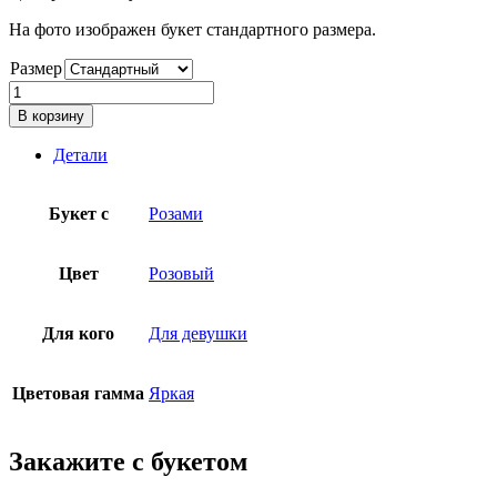
На фото изображен букет стандартного размера.
Размер
Количество
товара
В корзину
Букет
кустовых
Детали
роз
Букет с
Розами
Цвет
Розовый
Для кого
Для девушки
Цветовая гамма
Яркая
Закажите с букетом