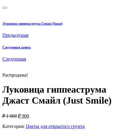
Луковица гиппераструма Сюзан (Susan)
Предыдущая
Следующая запись
Следующая
Распродажа!
Луковица гиппеаструма
Джаст Смайл (Just Smile)
Первоначальная
Текущая
₽
1 000
₽
900
цена
цена:
составляла
Категория:
Цветы для открытого грунта
₽ 900.
₽ 1