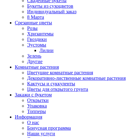
Свадебные букеты
Букеты из сухоцветов
Индивидуальный заказ
8 Марта
Срезанные цветы
Розы
Хризантемы
Гвоздики
Эустомы
Лилии
Зелень
Другие
Комнатные растения
Цветущие комнатные растения
Декоративно-лиственные комнатные растения
Кактусы и суккуленты
Цветы для открытого грунта
Закажи с букетом
Открытки
Упаковка
Топперы
Информация
О нас
Бонусная программа
Наши услуги