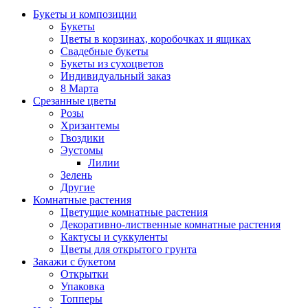
Букеты и композиции
Букеты
Цветы в корзинах, коробочках и ящиках
Свадебные букеты
Букеты из сухоцветов
Индивидуальный заказ
8 Марта
Срезанные цветы
Розы
Хризантемы
Гвоздики
Эустомы
Лилии
Зелень
Другие
Комнатные растения
Цветущие комнатные растения
Декоративно-лиственные комнатные растения
Кактусы и суккуленты
Цветы для открытого грунта
Закажи с букетом
Открытки
Упаковка
Топперы