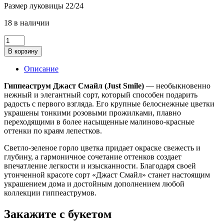
Размер луковицы 22/24
000.
18 в наличии
Количество
товара
В корзину
Луковица
гиппеаструма
Описание
Джаст
Смайл
Гиппеаструм Джаст Смайл (Just Smile)
— необыкновенно
(Just
нежный и элегантный сорт, который способен подарить
Smile)
радость с первого взгляда. Его крупные белоснежные цветки
украшены тонкими розовыми прожилками, плавно
переходящими в более насыщенные малиново-красные
оттенки по краям лепестков.
Светло-зеленое горло цветка придает окраске свежесть и
глубину, а гармоничное сочетание оттенков создает
впечатление легкости и изысканности. Благодаря своей
утонченной красоте сорт «Джаст Смайл» станет настоящим
украшением дома и достойным дополнением любой
коллекции гиппеаструмов.
Закажите с букетом