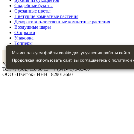
Букеты из сухоцветов
Свадебные букеты
Срезанные цветы
Цветущие комнатные растения
Декоративно-лиственные комнатные растения
Воздушные шары
Открытки
Упаковка
Топперы
Мы используем файлы cookie для улучшения работы сайта.
VK
Продолжая использовать сайт, вы соглашаетесь с
политикой 
Удмуртия, г. Глазов, улица Кирова, дом 1, магазин «Цвет’ок», 4
Тел: +7 (982) 118 08 19, +7 (341-41) 5-03-60
ООО «Цвет’ок» ИНН 1829013660
О нас
Наши услуги
Вопросы-ответы
Ваши отзывы
Гарантии
Доставка и оплата товара
Политика конфиденциальности
Политика обработки персональных данных
Контакты