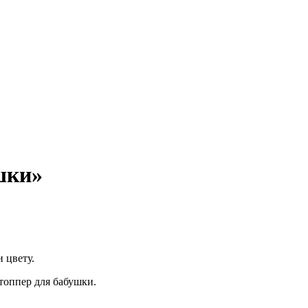
шки»
 цвету.
 топпер для бабушки.