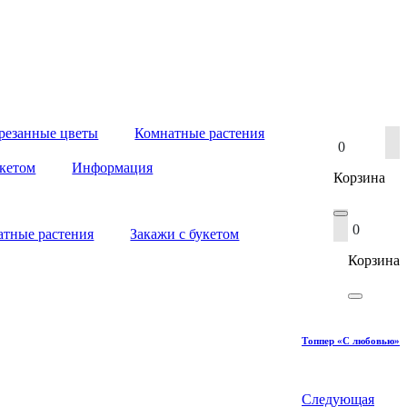
резанные цветы
Комнатные растения
0
укетом
Информация
Корзина
0
атные растения
Закажи с букетом
Корзина
Топпер «С любовью»
Следующая