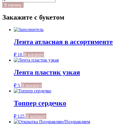
товара
В корзину
Топпер
"Для
Закажите с букетом
мамы/
Для
бабушки"
Лента атласная в ассортименте
₽
10
В корзину
Лента пластик узкая
₽
5
В корзину
Топпер сердечко
₽
125
В корзину