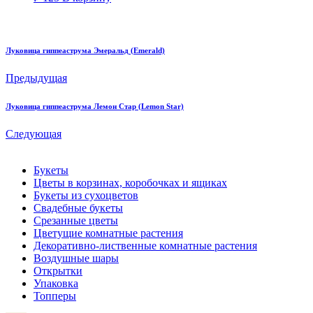
Луковица гиппеаструма Эмеральд (Emerald)
Предыдущая
Луковица гиппеаструма Лeмон Cтар (Lemon Star)
Следующая
Букеты
Цветы в корзинах, коробочках и ящиках
Букеты из сухоцветов
Свадебные букеты
Срезанные цветы
Цветущие комнатные растения
Декоративно-лиственные комнатные растения
Воздушные шары
Открытки
Упаковка
Топперы