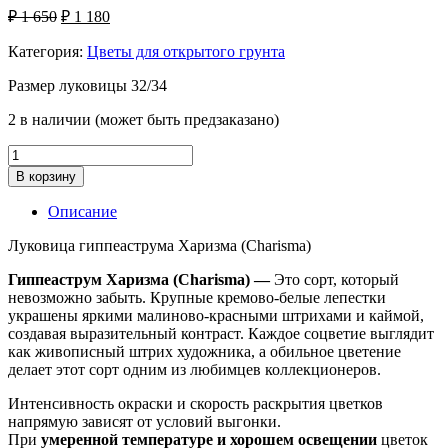
Первоначальная
Текущая
₽
1 650
₽
1 180
цена
цена:
составляла
Категория:
Цветы для открытого грунта
₽ 1
₽ 1
180.
Размер луковицы 32/34
650.
2 в наличии (может быть предзаказано)
Количество
товара
В корзину
Луковица
гиппеаструма
Описание
Харизма
(Charisma)
Луковица гиппеаструма Харизма (Charisma)
Гиппеаструм Харизма (Charisma) —
Это сорт, который
невозможно забыть. Крупные кремово-белые лепестки
украшены яркими малиново-красными штрихами и каймой,
создавая выразительный контраст. Каждое соцветие выглядит
как живописный штрих художника, а обильное цветение
делает этот сорт одним из любимцев коллекционеров.
Интенсивность окраски и скорость раскрытия цветков
напрямую зависят от условий выгонки.
При
умеренной температуре и хорошем освещении
цветок