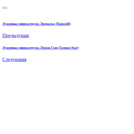
Луковица гиппеаструма Эмеральд (Emerald)
Предыдущая
Луковица гиппеаструма Лeмон Cтар (Lemon Star)
Следующая