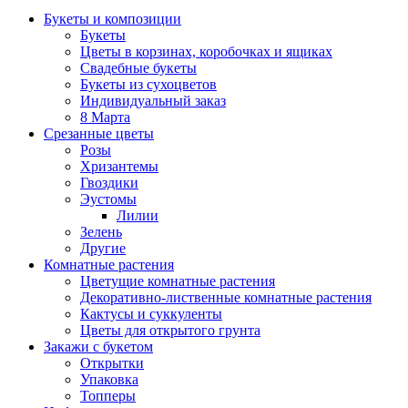
Букеты и композиции
Букеты
Цветы в корзинах, коробочках и ящиках
Свадебные букеты
Букеты из сухоцветов
Индивидуальный заказ
8 Марта
Срезанные цветы
Розы
Хризантемы
Гвоздики
Эустомы
Лилии
Зелень
Другие
Комнатные растения
Цветущие комнатные растения
Декоративно-лиственные комнатные растения
Кактусы и суккуленты
Цветы для открытого грунта
Закажи с букетом
Открытки
Упаковка
Топперы