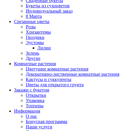
Свадебные букеты
Букеты из сухоцветов
Индивидуальный заказ
8 Марта
Срезанные цветы
Розы
Хризантемы
Гвоздики
Эустомы
Лилии
Зелень
Другие
Комнатные растения
Цветущие комнатные растения
Декоративно-лиственные комнатные растения
Кактусы и суккуленты
Цветы для открытого грунта
Закажи с букетом
Открытки
Упаковка
Топперы
Информация
О нас
Бонусная программа
Наши услуги