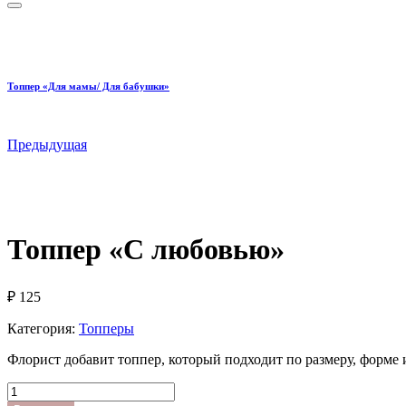
Топпер «Для мамы/ Для бабушки»
Предыдущая
Топпер «С любовью»
₽
125
Категория:
Топперы
Флорист добавит топпер, который подходит по размеру, форме и
Количество
товара