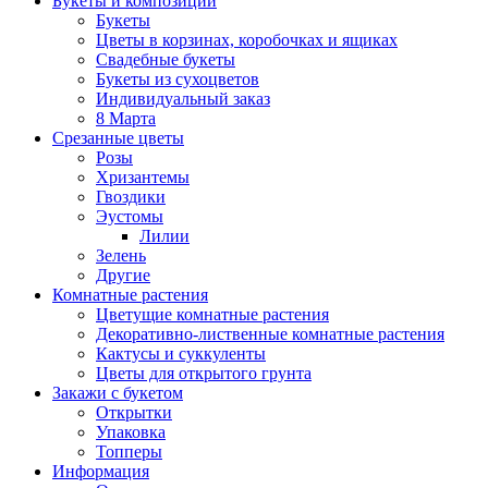
Букеты и композиции
Букеты
Цветы в корзинах, коробочках и ящиках
Свадебные букеты
Букеты из сухоцветов
Индивидуальный заказ
8 Марта
Срезанные цветы
Розы
Хризантемы
Гвоздики
Эустомы
Лилии
Зелень
Другие
Комнатные растения
Цветущие комнатные растения
Декоративно-лиственные комнатные растения
Кактусы и суккуленты
Цветы для открытого грунта
Закажи с букетом
Открытки
Упаковка
Топперы
Информация