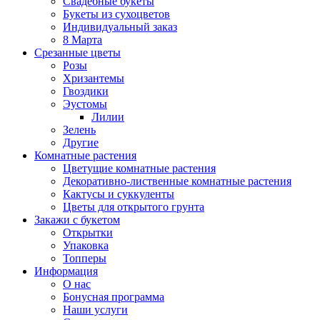
Свадебные букеты
Букеты из сухоцветов
Индивидуальный заказ
8 Марта
Срезанные цветы
Розы
Хризантемы
Гвоздики
Эустомы
Лилии
Зелень
Другие
Комнатные растения
Цветущие комнатные растения
Декоративно-лиственные комнатные растения
Кактусы и суккуленты
Цветы для открытого грунта
Закажи с букетом
Открытки
Упаковка
Топперы
Информация
О нас
Бонусная программа
Наши услуги