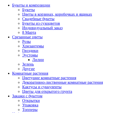
Букеты и композиции
Букеты
Цветы в корзинах, коробочках и ящиках
Свадебные букеты
Букеты из сухоцветов
Индивидуальный заказ
8 Марта
Срезанные цветы
Розы
Хризантемы
Гвоздики
Эустомы
Лилии
Зелень
Другие
Комнатные растения
Цветущие комнатные растения
Декоративно-лиственные комнатные растения
Кактусы и суккуленты
Цветы для открытого грунта
Закажи с букетом
Открытки
Упаковка
Топперы