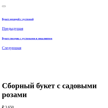
Букет орхидей с эустомой
Предыдущая
Букет гвоздик с эустомами и эвкалиптом
Следующая
Сборный букет с садовыми
розами
₽
3 650