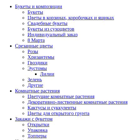
Букеты и композиции
Букеты
Цветы в корзинах, коробочках и ящиках
Свадебные букеты
Букеты из сухоцветов
Индивидуальный заказ
8 Марта
Срезанные цветы
Розы
Хризантемы
Гвоздики
Эустомы
Лилии
Зелень
Другие
Комнатные растения
Цветущие комнатные растения
Декоративно-лиственные комнатные растения
Кактусы и суккуленты
Цветы для открытого грунта
Закажи с букетом
Открытки
Упаковка
Топперы