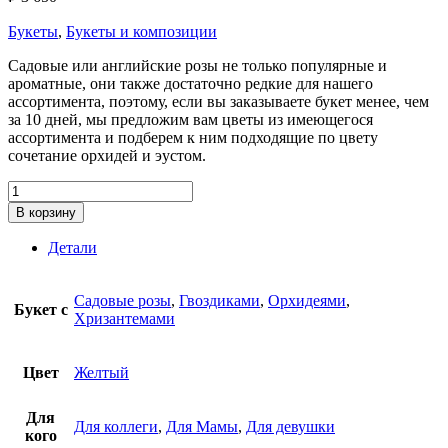
Букеты
,
Букеты и композиции
Садовые или английские розы не только популярные и
ароматные, они также достаточно редкие для нашего
ассортимента, поэтому, если вы заказываете букет менее, чем
за 10 дней, мы предложим вам цветы из имеющегося
ассортимента и подберем к ним подходящие по цвету
сочетание орхидей и эустом.
Количество
товара
В корзину
Сборный
букет
Детали
с
садовыми
розами
Садовые розы
,
Гвоздиками
,
Орхидеями
,
Букет с
Хризантемами
Цвет
Желтый
Для
Для коллеги
,
Для Мамы
,
Для девушки
кого