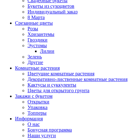
Свадебные букеты
Букеты из сухоцветов
Индивидуальный заказ
8 Марта
Срезанные цветы
Розы
Хризантемы
Гвоздики
Эустомы
Лилии
Зелень
Другие
Комнатные растения
Цветущие комнатные растения
Декоративно-лиственные комнатные растения
Кактусы и суккуленты
Цветы для открытого грунта
Закажи с букетом
Открытки
Упаковка
Топперы
Информация
О нас
Бонусная программа
Наши услуги