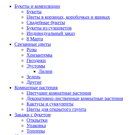
Букеты и композиции
Букеты
Цветы в корзинах, коробочках и ящиках
Свадебные букеты
Букеты из сухоцветов
Индивидуальный заказ
8 Марта
Срезанные цветы
Розы
Хризантемы
Гвоздики
Эустомы
Лилии
Зелень
Другие
Комнатные растения
Цветущие комнатные растения
Декоративно-лиственные комнатные растения
Кактусы и суккуленты
Цветы для открытого грунта
Закажи с букетом
Открытки
Упаковка
Топперы