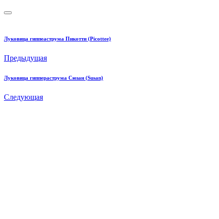
Луковица гиппеаструма Пикотти (Picottee)
Предыдущая
Луковица гиппераструма Сюзан (Susan)
Следующая