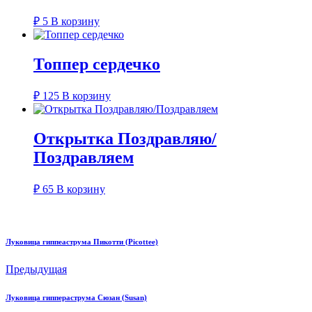
₽
5
В корзину
Топпер сердечко
₽
125
В корзину
Открытка Поздравляю/
Поздравляем
₽
65
В корзину
Луковица гиппеаструма Пикотти (Picottee)
Предыдущая
Луковица гиппераструма Сюзан (Susan)