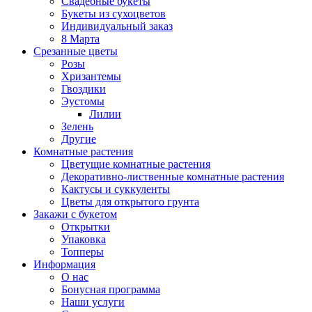
Свадебные букеты
Букеты из сухоцветов
Индивидуальный заказ
8 Марта
Срезанные цветы
Розы
Хризантемы
Гвоздики
Эустомы
Лилии
Зелень
Другие
Комнатные растения
Цветущие комнатные растения
Декоративно-лиственные комнатные растения
Кактусы и суккуленты
Цветы для открытого грунта
Закажи с букетом
Открытки
Упаковка
Топперы
Информация
О нас
Бонусная программа
Наши услуги