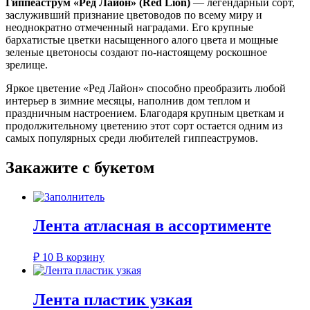
Лион
Гиппеаструм «Ред Лайон» (Red Lion)
— легендарный сорт,
(Red
заслуживший признание цветоводов по всему миру и
Lion)
неоднократно отмеченный наградами. Его крупные
бархатистые цветки насыщенного алого цвета и мощные
зеленые цветоносы создают по-настоящему роскошное
зрелище.
Яркое цветение «Ред Лайон» способно преобразить любой
интерьер в зимние месяцы, наполнив дом теплом и
праздничным настроением. Благодаря крупным цветкам и
продолжительному цветению этот сорт остается одним из
самых популярных среди любителей гиппеаструмов.
Закажите с букетом
Лента атласная в ассортименте
₽
10
В корзину
Лента пластик узкая